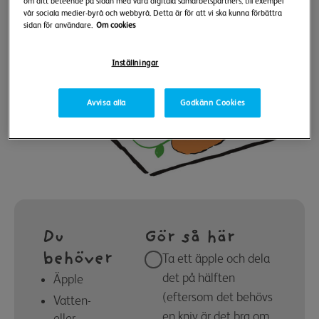
om ditt beteende på sidan med våra digitala samarbetspartners, till exempel
vår sociala medier-byrå och webbyrå. Detta är för att vi ska kunna förbättra
sidan för användare.
Om cookies
Inställningar
Avvisa alla
Godkänn Cookies
Du
Gör så här
behöver
Ta ett äpple och dela
det på hälften
Äpple
(eftersom det behövs
Vatten-
en kniv är det bra om
eller