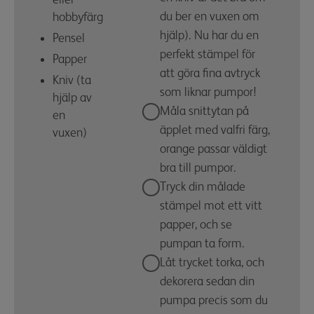
du ber en vuxen om
hobbyfärg
hjälp). Nu har du en
Pensel
perfekt stämpel för
Papper
att göra fina avtryck
Kniv (ta
som liknar pumpor!
hjälp av
Måla snittytan på
en
äpplet med valfri färg,
vuxen)
orange passar väldigt
bra till pumpor.
Tryck din målade
stämpel mot ett vitt
papper, och se
pumpan ta form.
Låt trycket torka, och
dekorera sedan din
pumpa precis som du