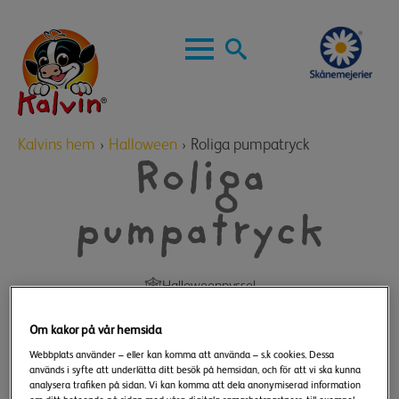
Skip
to
main
Search
content
for:
Kalvins hem
›
Halloween
›
Roliga pumpatryck
Roliga
pumpatryck
Halloweenpyssel
Om kakor på vår hemsida
Webbplats använder – eller kan komma att använda – s.k cookies. Dessa
används i syfte att underlätta ditt besök på hemsidan, och för att vi ska kunna
analysera trafiken på sidan. Vi kan komma att dela anonymiserad information