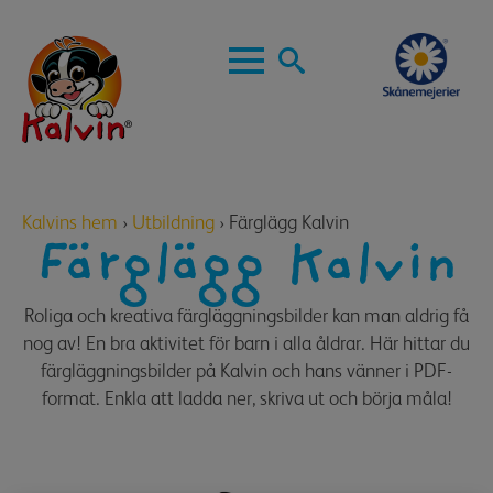
Skip
to
main
Search
content
for:
Kalvins hem
›
Utbildning
›
Färglägg Kalvin
Färglägg Kalvin
Roliga och kreativa färgläggningsbilder kan man aldrig få
nog av! En bra aktivitet för barn i alla åldrar. Här hittar du
färgläggningsbilder på Kalvin och hans vänner i PDF-
format. Enkla att ladda ner, skriva ut och börja måla!