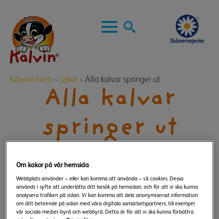
Skip
to
main
Search
content
for:
Kalvins hem
›
Lekar
›
Alla kalvar springer ut
Alla kalvar
springer ut
2 till många kompisar
Om kakor på vår hemsida
Webbplats använder – eller kan komma att använda – s.k cookies. Dessa
används i syfte att underlätta ditt besök på hemsidan, och för att vi ska kunna
analysera trafiken på sidan. Vi kan komma att dela anonymiserad information
om ditt beteende på sidan med våra digitala samarbetspartners, till exempel
vår sociala medier-byrå och webbyrå. Detta är för att vi ska kunna förbättra