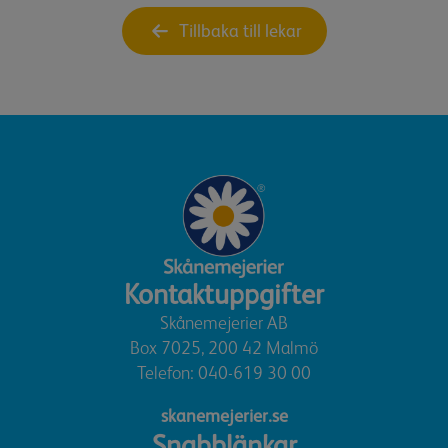
Tillbaka till lekar
Kontaktuppgifter
Skånemejerier AB
Box 7025, 200 42 Malmö
Telefon:
040-619 30 00
skanemejerier.se
Snabblänkar