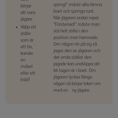
spring!” måste alla lämna
börjar
boet och springa runt.
att vara
När jägaren sedan ropar
jägare
“Förstenad!” måste man
Välja ett
stå helt stilla i den
ställe
position man hamnade.
som är
Om någon rör på sig så
ett bo,
jagas den av jägaren och
kanske
det enda stället den
en
jagade kan undslippa att
möbel
bli tagen är i boet. Om
eller ett
jägaren lyckas fånga
träd?
någon så börjar leken om
med en ny jägare.