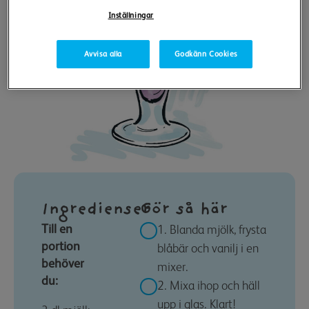
Inställningar
Avvisa alla
Godkänn Cookies
Ingredienser
Gör så här
Till en
1. Blanda mjölk, frysta
portion
blåbär och vanilj i en
behöver
mixer.
du:
2. Mixa ihop och häll
upp i glas. Klart!