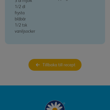
3 dl mjölk
1/2 dl
frysta
blåbär
1/2 tsk
vaniljsocker
Tillbaka till recept