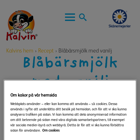
Skip
to
main
Search
content
for:
Kalvins hem
›
Recept
›
Blåbärsmjölk med vanilj
Blåbärsmjölk
med vanilj
Under 15 minuter
Lättlagat
Om kakor på vår hemsida
Webbplats använder – eller kan komma att använda – s.k cookies. Dessa
används i syfte att underlätta ditt besök på hemsidan, och för att vi ska kunna
analysera trafiken på sidan. Vi kan komma att dela anonymiserad information
om ditt beteende på sidan med våra digitala samarbetspartners, till exempel
vår sociala medier-byrå och webbyrå. Detta är för att vi ska kunna förbättra
sidan för användare.
Om cookies