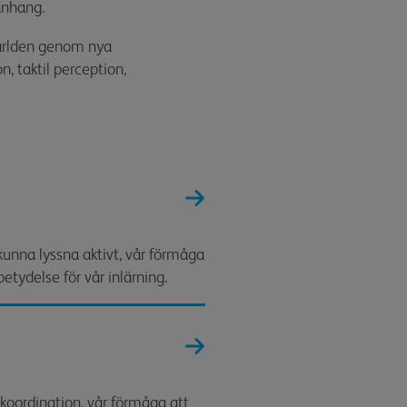
anhang.
ärlden genom nya
n, t
aktil perception,
 kunna lyssna aktivt, vår förmåga
betydelse för vår inlärning.
pskoordination, vår förmåga att