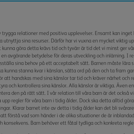
v trygga relationer med positiva upplevelser. Ensamt kan inget
a utnyttja sina resurser. Därför har vi vuxna en mycket viktig 
att kunna göra detta krävs tid och tyvärr är tid det vi minst ger v
å en avgörande betydelse för deras utveckling och inlärning. I re
fredsställa sina behov på ett acceptabelt sätt. Barnen måste lära s
ska kunna stanna kvar i känslan, sätta ord på den och ta fram g
r att handskas med sina känslor tar tid och kräver närhet och rel
styra och kontrollera sina känslor. Alla känslor är viktiga. Även e
tera den på rätt sätt. I vår relation till våra barn är det också 
a upp regler för våra barn i tidig ålder. Dock ska detta alltid gö
gar. Klarar barnet inte av detta i tidig ålder kan det bli svårar
 att förstå vad som händer i de olika situationer de är inblandade
konsekvens. Barn behöver ett fåtal tydliga och konkreta regle