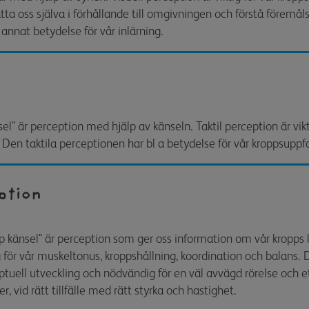
fatta oss själva i förhållande till omgivningen och förstå föremåls
annat betydelse för vår inlärning.
nsel" är perception med hjälp av känseln. Taktil perception är vikt
en taktila perceptionen har bl a betydelse för vår kroppsuppf
ption
up känsel" är perception som ger oss information om vår kropps l
g för vår muskeltonus, kroppshållning, koordination och balans.
ptuell utveckling och nödvändig för en väl avvägd rörelse och et
r, vid rätt tillfälle med rätt styrka och hastighet.