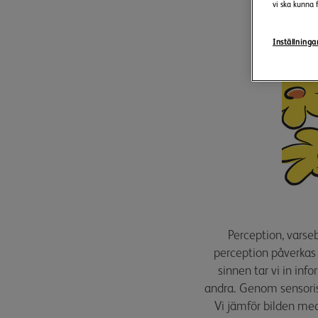
vi ska kunna 
Inställninga
Perception, varse
perception påverkas 
sinnen tar vi in inf
andra. Genom sensorisk
Vi jämför bilden med