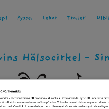
ept
Pyssel
Lekar
Trolleri
Utbi
vins Hälsocirkel - Si
på vår hemsida
änder – eller kan komma att använda – s.k cookies. Dessa används i syfte att underlätta ditt
 för att vi ska kunna analysera trafiken på sidan. Vi kan komma att dela anonymiserad inform
idan med våra digitala samarbetspartners, till exempel vår sociala medier-byrå och webbyrå. 