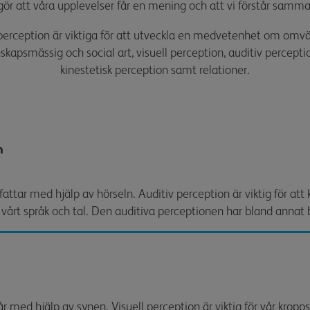
gör att våra upplevelser får en mening och att vi förstår samm
erception är viktiga för a
tt utveckla en medvetenhet om omv
skapsmässig och social art, v
isuell perception, a
uditiv perceptio
k
inestetisk perception samt r
elationer.
n
fattar med hjälp av hörseln. Auditiv perception är viktig för att
ör vårt språk och tal. Den auditiva perceptionen har bland annat 
n
får med hjälp av synen. Visuell perception är viktig för vår krop