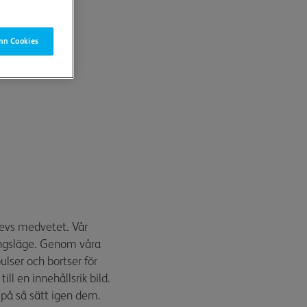
nn Cookies
levs medvetet. Vår
ningsläge. Genom våra
ulser och bortser för
l en innehållsrik bild.
 på så sätt igen dem.