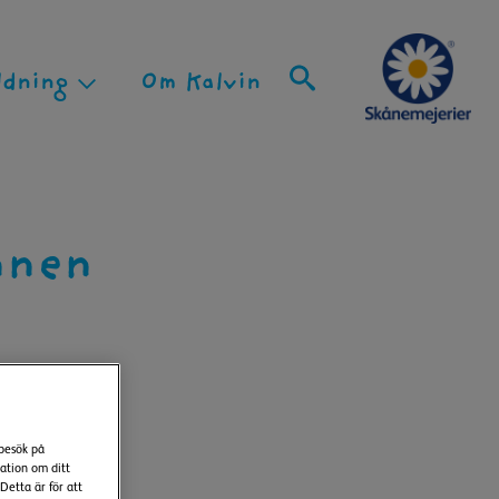
ldning
Om Kalvin
Search
for:
nnen
 besök på
ation om ditt
Detta är för att