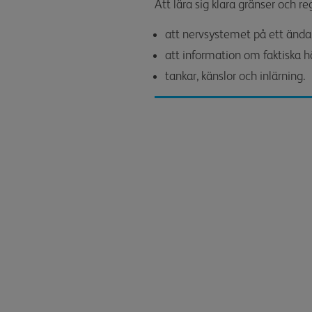
Att lära sig klara gränser och re
att nervsystemet på ett ändam
att information om faktiska h
tankar, känslor och inlärning.