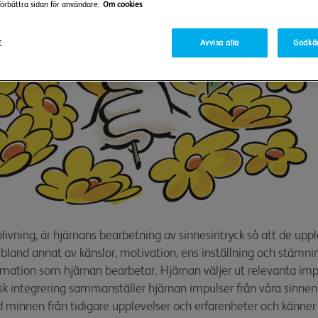
förbättra sidan för användare.
Om cookies
r
Avvisa alla
Godkä
blivning, är hjärnans bearbetning av sinnesintryck så att de upp
bland annat av känslor, motivation, ens inställning och stäm
ormation som hjärnan bearbetar. Hjärnan väljer ut relevanta imp
 integrering sammanställer hjärnan impulser från våra sinnen til
 minnen från tidigare upplevelser och erfarenheter och känner