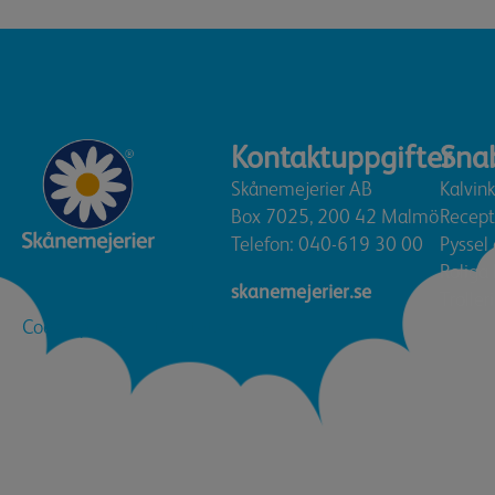
Kontaktuppgifter
Sna
Skånemejerier AB
Kalvin
Box 7025, 200 42 Malmö
Recept
Telefon:
040-619 30 00
Pyssel
Roliga 
skanemejerier.se
Trolleri
Cookie policy
|
Integritetspolicy