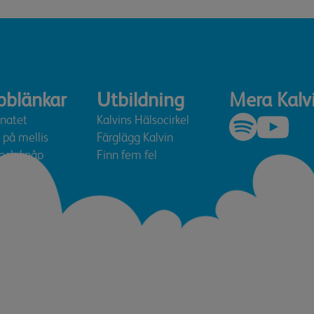
bblänkar
Utbildning
Mera Kalv
knatet
Kalvins Hälsocirkel
 på mellis
Färglägg Kalvin
 och knåp
Finn fem fel
lekar
 och trick