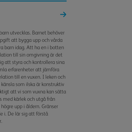
 barn utvecklas. Barnet behöver
uppgift att bygga upp och vårda
åra barn idag. Att ha en i botten
lation till sin omgivning är det
ig att styra och kontrollera sina
amla erfarenheter att jämföra
ation till en vuxen. I leken och
n känsla som ilska är konstruktiv
viktigt att vi som vuxna kan sätta
ras med kärlek och utgå från
e högre upp i åldern. Gränser
 i. De lär sig att förstå
r.